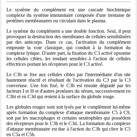
Le système du complément est une cascade biochimique
complexe du système immunitaire composée d'une trentaine de
protéines membranaires ou circulant dans le plasma.
Le système du complément a une double fonction. Seul, il peut
provoquer la destruction des membranes de cellules sensibilisées
par des anticorps. Dans ce cas, l'activation du complément
emprunte la voie classique, qui conduit à la formation du
complexe lytique. D'autre part, la fixation du C3 activé opsonise
les cellules cibles, les rendant sensibles à l'action de cellules
effectrices portant les récepteurs pour le C3 activé.
Le C3b se fixe aux cellules cibles par l'intermédiaire d'un site
hautement réactif et résultant de l'activation du C3 par la C3
convertase. Une fois fixé, le C3b est ensuite dégradé par les
facteurs I et H et d'autres protéases du sérum, successivement en
C3bi et en C3d qui restent à la surface du globule rouge.
Les globules rouges sont soit lysés par le complément lui-même
après formation du complexe d'attaque membranaire C5 à C9,
soit par les macrophages et certains neutrophiles qui possèdent
des récepteurs pour le C3b et le C3d. La formation du complexe
d'attaque membranaire est due à l'action du C3b qui clive le C5
en C5a et C5b.