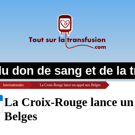
du don de sang et de la 
Internationales
>
La Croix-Rouge lance un appel aux Belges
La Croix-Rouge lance un
Belges