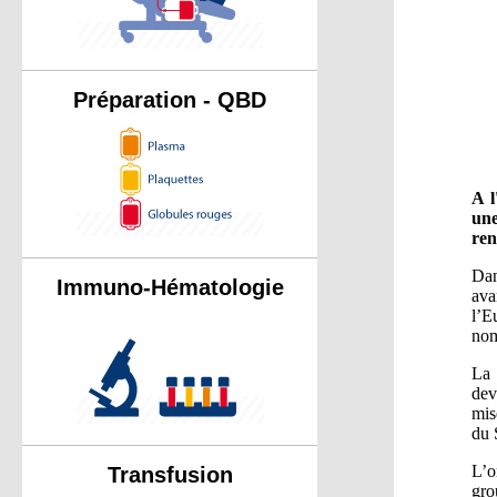
Préparation - QBD
A l
une
ren
Dan
Immuno-Hématologie
ava
l’E
nom
La 
dev
mis
du 
L’o
Transfusion
gro