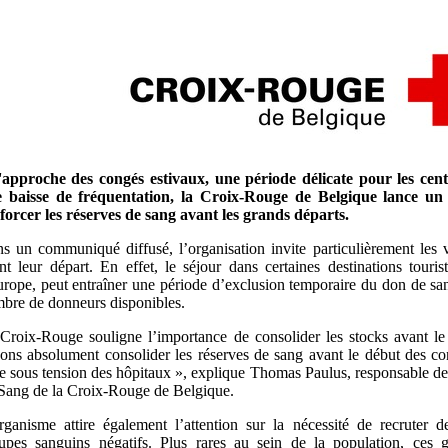
'approche des congés estivaux, une période délicate pour les cent
 baisse de fréquentation, la Croix-Rouge de Belgique lance un 
forcer les réserves de sang avant les grands départs.
s un communiqué diffusé, l’organisation invite particulièrement les 
nt leur départ. En effet, le séjour dans certaines destinations touri
urope, peut entraîner une période d’exclusion temporaire du don de sang
bre de donneurs disponibles.
Croix-Rouge souligne l’importance de consolider les stocks avant l
ons absolument consolider les réserves de sang avant le début des cong
e sous tension des hôpitaux », explique Thomas Paulus, responsable d
Sang de la Croix-Rouge de Belgique.
rganisme attire également l’attention sur la nécessité de recruter 
upes sanguins négatifs. Plus rares au sein de la population, ces g