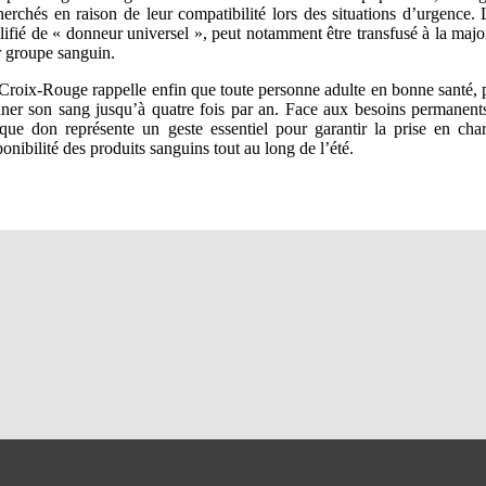
herchés en raison de leur compatibilité lors des situations d’urgence.
lifié de « donneur universel », peut notamment être transfusé à la major
r groupe sanguin.
Croix-Rouge rappelle enfin que toute personne adulte en bonne santé, p
ner son sang jusqu’à quatre fois par an. Face aux besoins permanents
que don représente un geste essentiel pour garantir la prise en char
ponibilité des produits sanguins tout au long de l’été.