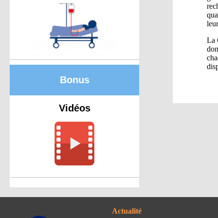
rec
qua
leu
La 
don
cha
dis
Bonus
Vidéos
Actualité