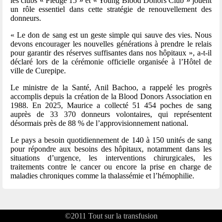
les clubs « Pledge 15 » et « Young Blood Donors Club » jouent
un rôle essentiel dans cette stratégie de renouvellement des
donneurs.
« Le don de sang est un geste simple qui sauve des vies. Nous
devons encourager les nouvelles générations à prendre le relais
pour garantir des réserves suffisantes dans nos hôpitaux », a-t-il
déclaré lors de la cérémonie officielle organisée à l’Hôtel de
ville de Curepipe.
Le ministre de la Santé, Anil Bachoo, a rappelé les progrès
accomplis depuis la création de la Blood Donors Association en
1988. En 2025, Maurice a collecté 51 454 poches de sang
auprès de 33 370 donneurs volontaires, qui représentent
désormais près de 88 % de l’approvisionnement national.
Le pays a besoin quotidiennement de 140 à 150 unités de sang
pour répondre aux besoins des hôpitaux, notamment dans les
situations d’urgence, les interventions chirurgicales, les
traitements contre le cancer ou encore la prise en charge de
maladies chroniques comme la thalassémie et l’hémophilie.
©2011
Tout sur la transfusion